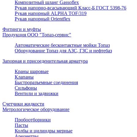
Композитный шланг Gassoflex
Рукав напорно-всасывающий Класс-Б ГОСТ 5398-76
Рукав напорный ALPHA TOF/319
Рукав напорный Orientflex
Фитинги и муфты
Продукция ООО "Топаз-сервис"
Автоматические бесконтактные мойки Топаз
Оборудование Топаз для АЗС, ГЗС и нефтебаз
Запорная и присоеденительная арматура
Краны шаровые
Клапаны
Быстроразъемные соединения
Сильфоны
Вентили и задвижки
Счетчики жидкости
Метрологическое оборудование
Пробоотборники
Пасты
Колбы и цилиндры мерные
Ареометры