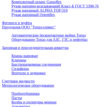
Композитный шланг Gassoflex
Рукав напорно-всасывающий Класс-Б ГОСТ 5398-76
Рукав напорный ALPHA TOF/319
Рукав напорный Orientflex
Фитинги и муфты
Продукция ООО "Топаз-сервис"
Автоматические бесконтактные мойки Топаз
Оборудование Топаз для АЗС, ГЗС и нефтебаз
Запорная и присоеденительная арматура
Краны шаровые
Клапаны
Быстроразъемные соединения
Сильфоны
Вентили и задвижки
Счетчики жидкости
Метрологическое оборудование
Пробоотборники
Пасты
Колбы и цилиндры мерные
Ареометры