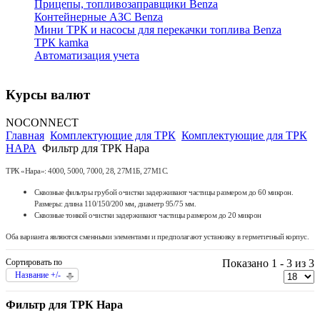
Прицепы, топливозаправщики Benza
Контейнерные АЗС Benza
Мини ТРК и насосы для перекачки топлива Benza
ТРК kamka
Автоматизация учета
Курсы валют
NOCONNECT
Главная
Комплектующие для ТРК
Комплектующие для ТРК
НАРА
Фильтр для ТРК Нара
ТРК «Нара»: 4000, 5000, 7000, 28, 27М1Б, 27М1С.
Сквозные фильтры грубой очистки задерживают частицы размером до 60 микрон.
Размеры: длина 110/150/200 мм, диаметр 95/75 мм.
Сквозные тонкой очистки задерживают частицы размером до 20 микрон
Оба варианта являются сменными элементами и предполагают установку в герметичный корпус.
Сортировать по
Показано 1 - 3 из 3
Название +/-
Фильтр для ТРК Нара