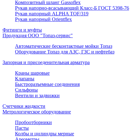
Композитный шланг Gassoflex
Рукав напорно-всасывающий Класс-Б ГОСТ 5398-76
Рукав напорный ALPHA TOF/319
Рукав напорный Orientflex
Фитинги и муфты
Продукция ООО "Топаз-сервис"
Автоматические бесконтактные мойки Топаз
Оборудование Топаз для АЗС, ГЗС и нефтебаз
Запорная и присоеденительная арматура
Краны шаровые
Клапаны
Быстроразъемные соединения
Сильфоны
Вентили и задвижки
Счетчики жидкости
Метрологическое оборудование
Пробоотборники
Пасты
Колбы и цилиндры мерные
Ареометры